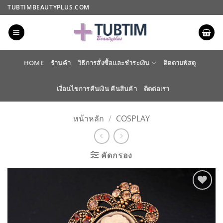
ข้าม
TUBTIMBEAUTYPLUS.COM
ไป
ยัง
เนื้อหา
HOME
ร้านค้า
วิธีการสั่งซื้อและชำระเงิน
ติดตามพัสดุ
เงื่อนไขการคืนเงิน คืนสินค้า
ติดต่อเรา
หน้าหลัก
/
COSPLAY
คัดกรอง
ADD TO
WISHLIST