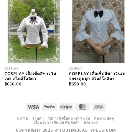
ADD TO
ADD TO
WISHLIST
WISHLIST
COSPLAY
COSPLAY
COSPLAY เสื้อเชิ้ตสีขาววิน
COSPLAY เสื้อเชิ้ตสีขาววินเท
เทจ สไตล์โลลิตา
จกระดุมมุก สไตล์โลลิตา
฿
650.00
฿
650.00
VISA
PAYPAL
STRIPE
MASTERCARD
CASH
ON
DELIVERY
HOME
ร้านค้า
วิธีการสั่งซื้อและชำระเงิน
ติดตามพัสดุ
เงื่อนไขการคืนเงิน คืนสินค้า
ติดต่อเรา
COPYRIGHT 2026 ©
TUBTIMBEAUTYPLUS.COM