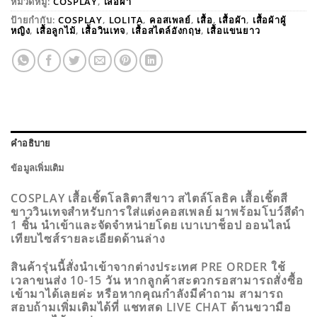
หมวดหมู่:
COSPLAY
,
เสื้อผ้า
ป้ายกำกับ:
COSPLAY
,
LOLITA
,
คอสเพลย์
,
เสื้อ
,
เสื้อผ้า
,
เสื้อผ้าผู้
หญิง
,
เสื้อลูกไม้
,
เสื้อวินเทจ
,
เสื้อสไตล์อังกฤษ
,
เสื้อแขนยาว
คำอธิบาย
ข้อมูลเพิ่มเติม
COSPLAY เสื้อเชิ้ตโลลิตาสีขาว สไตล์โลธิค เสื้อเชิ้ตสี
ขาววินเทจสำหรับการใส่แต่งคอสเพลย์ มาพร้อมโบว์สีดำ
1 ชิ้น นำเข้าและจัดจำหน่ายโดย เบาเบาช็อป ออนไลน์
เทียบไซส์รายละเอียดด้านล่าง
สินค้ารุ่นนี้สั่งนำเข้าจากต่างประเทศ PRE ORDER ใช้
เวลาขนส่ง 10-15 วัน หากลูกค้าสะดวกรอสามารถสั่งซื้อ
เข้ามาได้เลยค่ะ หรือหากคุณกำลังมีคำถาม สามารถ
สอบถ้ามเพิ่มเติมได้ที่ แชทสด LIVE CHAT ด้านขวามือ