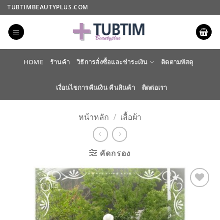
ข้าม
TUBTIMBEAUTYPLUS.COM
ไป
ยัง
เนื้อหา
HOME
ร้านค้า
วิธีการสั่งซื้อและชำระเงิน
ติดตามพัสดุ
เงื่อนไขการคืนเงิน คืนสินค้า
ติดต่อเรา
หน้าหลัก
/
เสื้อผ้า
คัดกรอง
ADD TO
WISHLIST