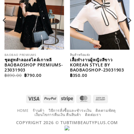
BAOBAO PREMIUMS
สินค้าพร้อมส่ง
ชุดสูทลำลองสไตล์เกาหลี
เสื้อทำงานผู้หญิงสีขาว
BAOBAOSHOP PREMIUMS-
KOREAN STYLE BY
23031903
BAOBAOSHOP-23031903
ORIGINAL
CURRENT
฿
890.00
฿
790.00
฿
350.00
PRICE
PRICE
WAS:
IS:
฿890.00.
฿790.00.
VISA
PAYPAL
STRIPE
MASTERCARD
CASH
ON
DELIVERY
HOME
ร้านค้า
วิธีการสั่งซื้อและชำระเงิน
ติดตามพัสดุ
เงื่อนไขการคืนเงิน คืนสินค้า
ติดต่อเรา
COPYRIGHT 2026 ©
TUBTIMBEAUTYPLUS.COM