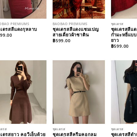
OBAO PREMIUMS
BAOBAO PREMIUMS
ชุดเดรส
ดเดรสสีแดงกุหลาบ
ชุดเดรสสีแดงแชมเปญ
ชุดเดรสสีแดง
สายเดี่ยวผ้าซาติน
กำมะหยี่แบ
99.00
ยาว
฿
599.00
฿
599.00
ADD TO
ADD TO
WISHLIST
WISHLIST
เดรส
ชุดเดรส
ชุดเดรส
ดเดรสยาว คอวีเย็บด้วย
ชุดเดรสสีครีมคอกลม
ชุดเดรสสีดำ