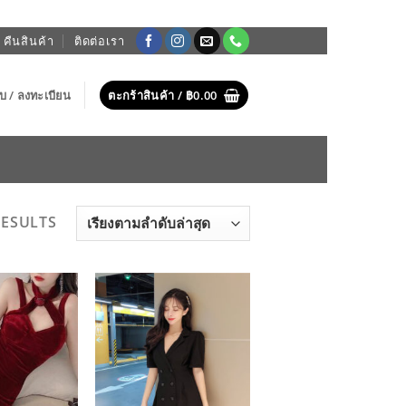
 คืนสินค้า
ติดต่อเรา
บบ / ลงทะเบียน
ตะกร้าสินค้า /
฿
0.00
SORTED
RESULTS
BY
LATEST
ADD TO
ADD TO
WISHLIST
WISHLIST