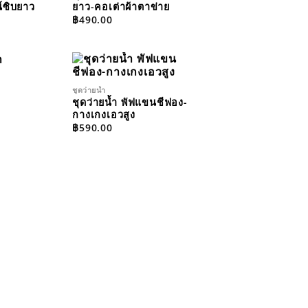
์ซิบยาว
ยาว-คอเต่าผ้าตาข่าย
฿
490.00
ชุดว่ายน้ำ
ADD TO
ADD TO
WISHLIST
WISHLIST
ชุดว่ายน้ำ พัฟแขนชีฟอง-
กางเกงเอวสูง
฿
590.00