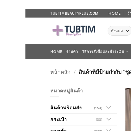
ข้าม
HOME
ร้
TUBTIMBEAUTYPLUS.COM
ไป
ยัง
เนื้อหา
HOME
ร้านค้า
วิธีการสั่งซื้อและชำระเงิน
หน้าหลัก
/
สินค้าที่มีป้ายกำกับ “ช
หมวดหมู่สินค้า
สินค้าพร้อมส่ง
(154)
กระเป๋า
(33)
รองเท้า