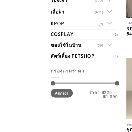
(273)
เสื้อผ้า
(491)
KPOP
BA
(9)
ชุ
฿
4
COSPLAY
(3)
ของใช้ในบ้าน
(36)
สัตว์เลี้ยง PETSHOP
(6)
กรองตามราคา
ราคา
ราคา
ราคา
฿220
—
คัดกรอง
ต่ำ
สูงสุด
฿1,890
สุด
ชุด
ชุ