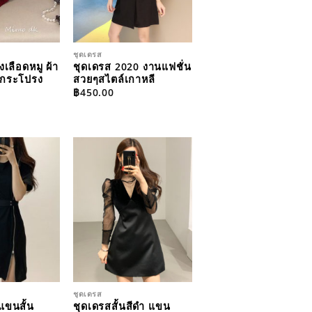
ชุดเดรส
เลือดหมู ผ้า
ชุดเดรส 2020 งานแฟชั่น
บกระโปรง
สวยๆสไตล์เกาหลี
฿
450.00
ADD TO
ADD TO
WISHLIST
WISHLIST
ชุดเดรส
แขนสั้น
ชุดเดรสสั้นสีดำ แขน