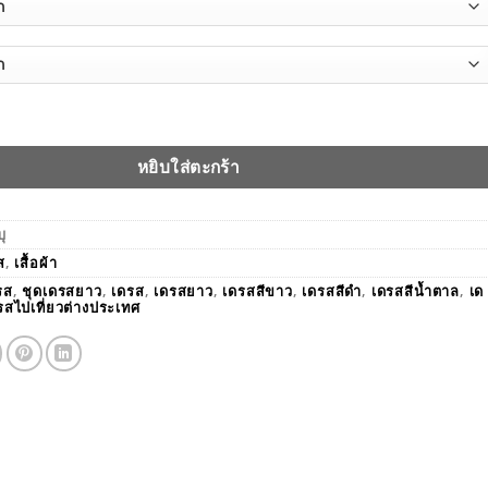
HOP-92045 ชุดเดรสยาวงานถักคาร์ดิแกน+ฮู้ด มี 2 สี ชิ้น
หยิบใส่ตะกร้า
บุ
ส
,
เสื้อผ้า
รส
,
ชุดเดรสยาว
,
เดรส
,
เดรสยาว
,
เดรสสีขาว
,
เดรสสีดำ
,
เดรสสีน้ำตาล
,
เด
รสไปเที่ยวต่างประเทศ