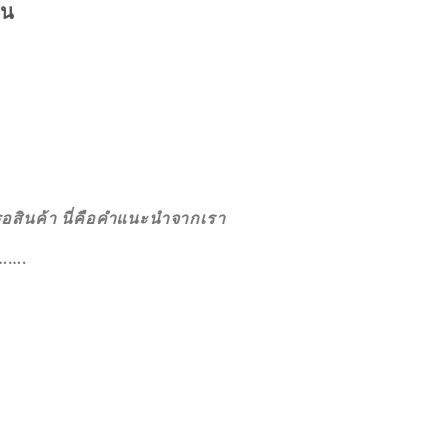
น
กรอสินค้า นี่คือคำแนะนำจากเรา
….