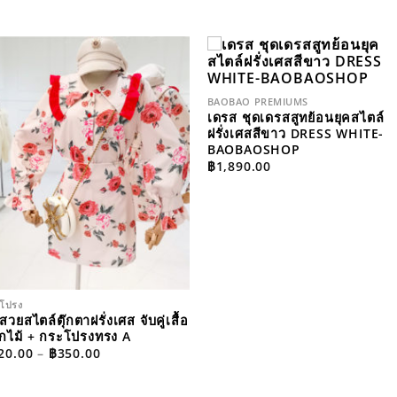
ADD TO
ADD TO
WISHLIST
WISHLIS
BAOBAO PREMIUMS
เดรส ชุดเดรสสูทย้อนยุคสไตล์
ฝรั่งเศสสีขาว DRESS WHITE-
BAOBAOSHOP
฿
1,890.00
โปรง
สวยสไตล์ตุ๊กตาฝรั่งเศส จับคู่เสื้อ
กไม้ + กระโปรงทรง A
PRICE
20.00
–
฿
350.00
RANGE:
฿220.00
THROUGH