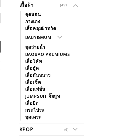
เสื้อผ้า
(491)
ชุดนอน
กางเกง
เสื้อคลุมผ้าทวิต
BABY&MUM
ชุดว่ายน้ำ
BAOBAO PREMIUMS
เสื้อโค้ท
เสื้อฮู้ด
เสื้อกันหนาว
เสื้อเชิ้ต
เสื้อแฟชั่น
JUMPSUIT จั๊มสูท
เสื้อยืด
กระโปรง
ชุดเดรส
KPOP
(9)