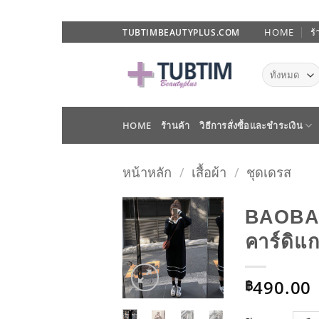
ข้าม
HOME
ร้
TUBTIMBEAUTYPLUS.COM
ไป
ยัง
เนื้อหา
HOME
ร้านค้า
วิธีการสั่งซื้อและชำระเงิน
หน้าหลัก
/
เสื้อผ้า
/
ชุดเดรส
BAOBAO
คาร์ดิแก
ADD TO
WISHLIST
490.00
฿