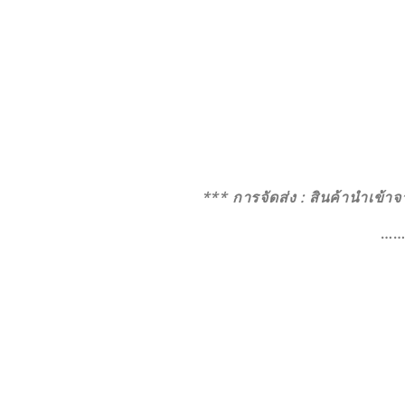
S 10
M 10
L 10
XL 10
*** การจัดส่ง : สินค้านำเข้า
…