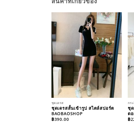
สินค้าที่เกี่ยวข้อง
ADD TO
ADD TO
WISHLIST
WISHLIST
MIUMS
ชุดเดรส
กระ
ั่น BAOBAOSHOP รุ่น
ชุดเดรสสั้นเข้ารูป สไตล์สปอร์ต
ชุด
BAOBAOSHOP
ดอ
฿
390.00
฿
2