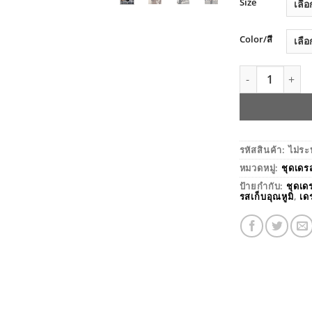
Size
Color/สี
จำนวน BAOBAOS
รหัสสินค้า:
ไม่ระ
หมวดหมู่:
ชุดเดร
ป้ายกำกับ:
ชุดเด
รสเก็บอุณหูมิ
,
เด