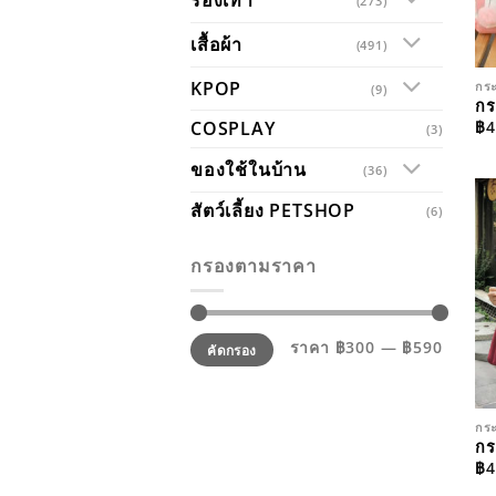
(273)
เสื้อผ้า
(491)
KPOP
กระ
(9)
กร
฿
4
COSPLAY
(3)
ของใช้ในบ้าน
(36)
สัตว์เลี้ยง PETSHOP
(6)
กรองตามราคา
ราคา
ราคา
ราคา
฿300
—
฿590
คัดกรอง
ต่ำ
สูงสุด
สุด
กระ
กร
฿
4