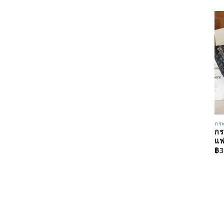
กระ
กร
แฟ
฿
3