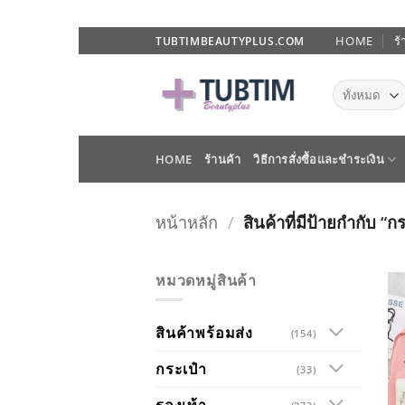
ข้าม
HOME
ร้
TUBTIMBEAUTYPLUS.COM
ไป
ยัง
เนื้อหา
HOME
ร้านค้า
วิธีการสั่งซื้อและชำระเงิน
หน้าหลัก
/
สินค้าที่มีป้ายกำกับ “ก
หมวดหมู่สินค้า
สินค้าพร้อมส่ง
(154)
กระเป๋า
(33)
รองเท้า