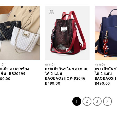
ADD TO
ADD TO
WISHLIST
WISHLIST
เป๋า
กระเป๋า
กระเป๋า
ะเป๋า สะพายข้าง
กระเป๋ากันขโมย สะพาย
กระเป๋ากัน
ชั่น -BB20199
ได้ 2 แบบ
ได้ 2 แบบ
BAOBAOSHOP-92046
BAOBAOSH
00.00
฿
490.00
฿
490.00
1
2
3