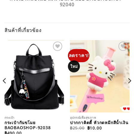
92040
สินค้าที่เกี่ยวข้อง
ลดราคา!
ADD TO
ADD TO
WISHLIST
WISHLIST
ใหม่
กระเป๋า
อุปกรณ์เพื่อสุขภาพ
กระเป๋ากันขโมย
ปากกาคิตตี้ หัวกดหมึกสีน้ำเงิน
ORIGINAL
CURRENT
BAOBAOSHOP-92038
฿
25.00
฿
10.00
PRICE
PRICE
฿
490.00