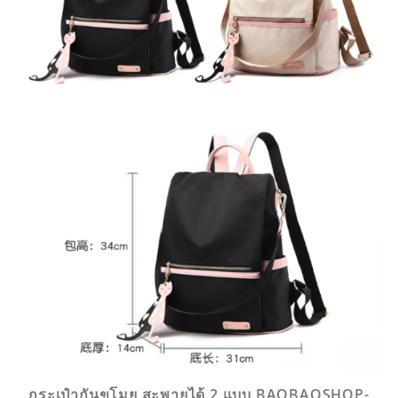
กระเป๋ากันขโมย สะพายได้ 2 แบบ BAOBAOSHOP-