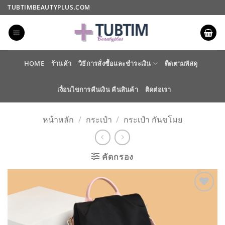
ข้าม
TUBTIMBEAUTYPLUS.COM
ไป
ยัง
เนื้อหา
HOME
ร้านค้า
วิธีการสั่งซื้อและชำระเงิน
ติดตามพัสดุ
เงื่อนไขการคืนเงิน คืนสินค้า
ติดต่อเรา
หน้าหลัก
/
กระเป๋า
/
กระเป๋า กันขโมย
คัดกรอง
ADD TO
WISHLIST