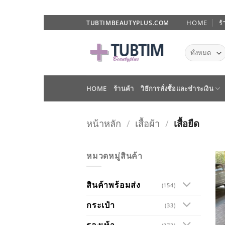
ข้าม
HOME
ร้
TUBTIMBEAUTYPLUS.COM
ไป
ยัง
เนื้อหา
HOME
ร้านค้า
วิธีการสั่งซื้อและชำระเงิน
หน้าหลัก
/
เสื้อผ้า
/
เสื้อยืด
หมวดหมู่สินค้า
สินค้าพร้อมส่ง
(154)
กระเป๋า
(33)
รองเท้า