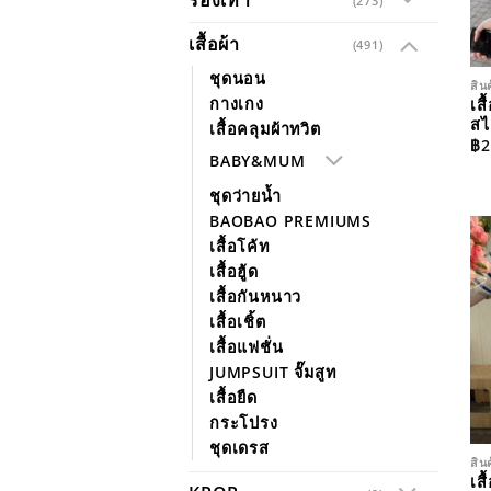
(273)
เสื้อผ้า
(491)
ชุดนอน
สิน
กางเกง
เส
สไ
เสื้อคลุมผ้าทวิต
฿
2
BABY&MUM
ชุดว่ายน้ำ
BAOBAO PREMIUMS
เสื้อโค้ท
เสื้อฮู้ด
เสื้อกันหนาว
เสื้อเชิ้ต
เสื้อแฟชั่น
JUMPSUIT จั๊มสูท
เสื้อยืด
กระโปรง
ชุดเดรส
สิน
เส