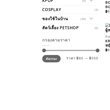
KPOP
(9)
B
B
COSPLAY
(3)
฿
1
ของใช้ในบ้าน
(36)
สัตว์เลี้ยง PETSHOP
(6)
สิน
กรองตามราคา
KR
หญ
฿
1
ราคา
ราคา
ราคา
฿80
—
฿550
คัดกรอง
ต่ำ
สูงสุด
สุด