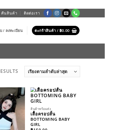
 คืนสินค้า
ติดต่อเรา
บบ / ลงทะเบียน
ตะกร้าสินค้า /
฿
0.00
SORTED
RESULTS
BY
LATEST
ADD TO
ADD TO
WISHLIST
WISHLIST
สินค้าพร้อมส่ง
เสื้อครอปสั้น
BOTTOMING BABY
GIRL
฿
150.00