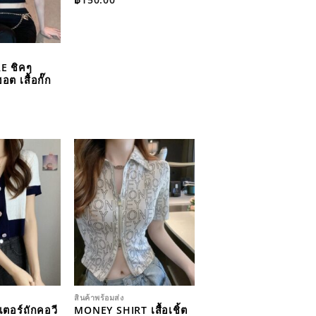
E ชิคๆ
ต เสื้อกั๊ก
ADD TO
ADD TO
WISHLIST
WISHLIST
สินค้าพร้อมส่ง
เตอร์ถักคอวี
MONEY SHIRT เสื้อเชิ้ต