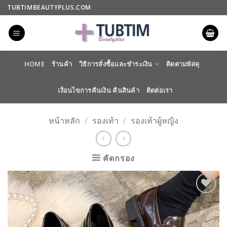
ข้าม
TUBTIMBEAUTYPLUS.COM
ไป
ยัง
เนื้อหา
HOME
ร้านค้า
วิธีการสั่งซื้อและชำระเงิน
ติดตามพัสดุ
เงื่อนไขการคืนเงิน คืนสินค้า
ติดต่อเรา
หน้าหลัก
/
รองเท้า
/
รองเท้าผู้หญิง
คัดกรอง
ADD TO
WISHLIST