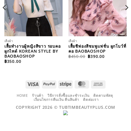
เสื้อผ้า
เสื้อผ้า
เสื้อทำงานผู้หญิงสีขาว รอบคอ
เสื้อชีฟองสีชมพูแฟชั่น ผูกโบว์ที่
ผูกไทด์ KOREAN STYLE BY
คอ BAOBAOSHOP
ORIGINAL
CURRENT
BAOBAOSHOP
฿
450.00
฿
390.00
PRICE
PRICE
฿
350.00
WAS:
IS:
฿450.00.
฿390.00.
VISA
PAYPAL
STRIPE
MASTERCARD
CASH
ON
DELIVERY
HOME
ร้านค้า
วิธีการสั่งซื้อและชำระเงิน
ติดตามพัสดุ
เงื่อนไขการคืนเงิน คืนสินค้า
ติดต่อเรา
COPYRIGHT 2026 ©
TUBTIMBEAUTYPLUS.COM