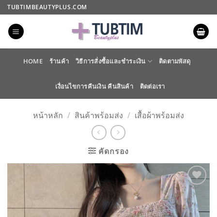
ข้าม
TUBTIMBEAUTYPLUS.COM
ไป
ยัง
เนื้อหา
HOME
ร้านค้า
วิธีการสั่งซื้อและชำระเงิน
ติดตามพัสดุ
เงื่อนไขการคืนเงิน คืนสินค้า
ติดต่อเรา
หน้าหลัก
/
สินค้าพร้อมส่ง
/
เสื้อผ้าพร้อมส่ง
คัดกรอง
ADD TO
WISHLIST