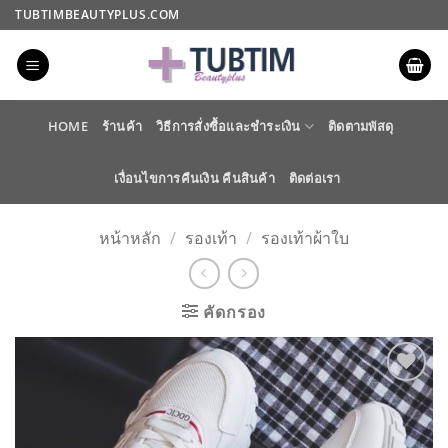
ข้าม
TUBTIMBEAUTYPLUS.COM
ไป
ยัง
เนื้อหา
HOME
ร้านค้า
วิธีการสั่งซื้อและชำระเงิน
ติดตามพัสดุ
เงื่อนไขการคืนเงิน คืนสินค้า
ติดต่อเรา
หน้าหลัก
/
รองเท้า
/
รองเท้าผ้าใบ
คัดกรอง
ADD TO
WISHLIST