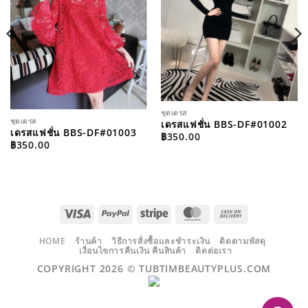
ชุดเดรส
ชุดเดรส
เดรสแฟชั่น BBS-DF#01002
เดรสแฟชั่น BBS-DF#01003
฿
350.00
฿
350.00
VISA
PAYPAL
STRIPE
MASTERCARD
CASH
ON
DELIVERY
HOME
ร้านค้า
วิธีการสั่งซื้อและชำระเงิน
ติดตามพัสดุ
เงื่อนไขการคืนเงิน คืนสินค้า
ติดต่อเรา
COPYRIGHT 2026 ©
TUBTIMBEAUTYPLUS.COM