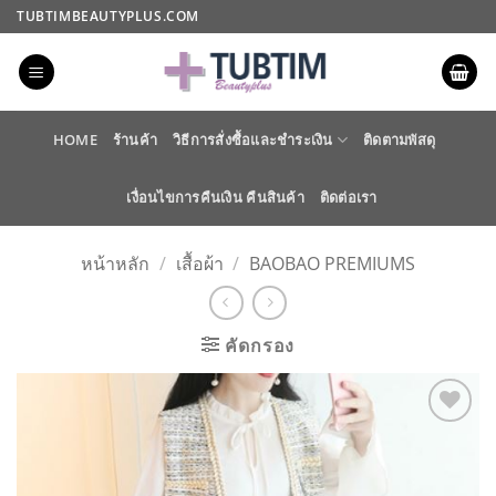
ข้าม
TUBTIMBEAUTYPLUS.COM
ไป
ยัง
เนื้อหา
HOME
ร้านค้า
วิธีการสั่งซื้อและชำระเงิน
ติดตามพัสดุ
เงื่อนไขการคืนเงิน คืนสินค้า
ติดต่อเรา
หน้าหลัก
/
เสื้อผ้า
/
BAOBAO PREMIUMS
คัดกรอง
ADD TO
WISHLIST