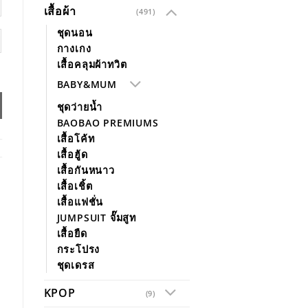
เสื้อผ้า
(491)
ชุดนอน
กางเกง
เสื้อคลุมผ้าทวิต
BABY&MUM
ชุดว่ายน้ำ
BAOBAO PREMIUMS
เสื้อโค้ท
เสื้อฮู้ด
เสื้อกันหนาว
เสื้อเชิ้ต
เสื้อแฟชั่น
JUMPSUIT จั๊มสูท
เสื้อยืด
กระโปรง
ชุดเดรส
KPOP
(9)