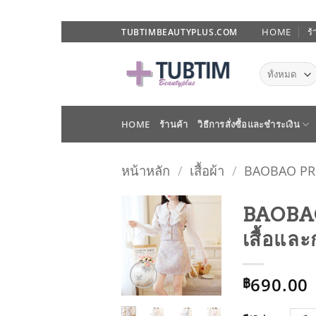
ข้าม
HOME
ร้
TUBTIMBEAUTYPLUS.COM
ไป
ยัง
เนื้อหา
HOME
ร้านค้า
วิธีการสั่งซื้อและชำระเงิน
หน้าหลัก
/
เสื้อผ้า
/
BAOBAO P
BAOBAO
เสื้อแล
ADD TO
WISHLIST
690.00
฿