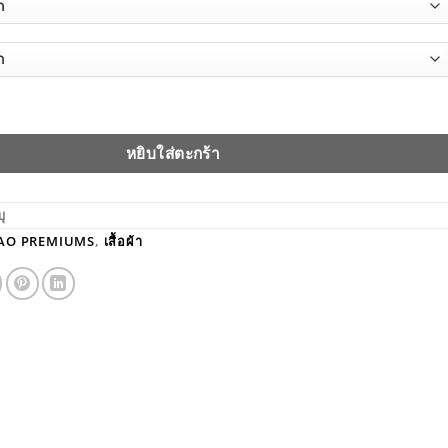
HOP-92028 ชุดแฟชั่น งาน2ชิ้น เสื้อและกระโปรงเข้าเซ็ท ชิ้น
หยิบใส่ตะกร้า
บุ
AO PREMIUMS
,
เสื้อผ้า