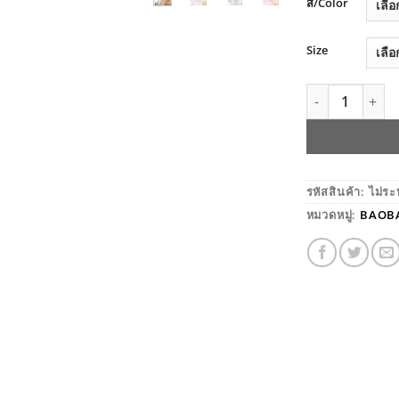
สี/Color
Size
จำนวน BAOBAOS
รหัสสินค้า:
ไม่ระ
หมวดหมู่:
BAOB