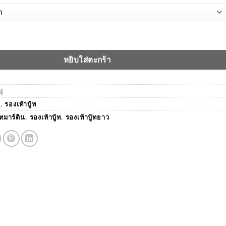
บู้ทมาร์ติน BAOBAOSHOP-92024 ชิ้น
หยิบใส่ตะกร้า
บุ
า
,
รองเท้าบู้ท
ู้ทมาร์ติน
,
รองเท้าบู้ท
,
รองเท้าบู้ทยาว