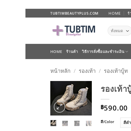
ข้าม
HOME
ร้
TUBTIMBEAUTYPLUS.COM
ไป
ยัง
เนื้อหา
HOME
ร้านค้า
วิธีการสั่งซื้อและชำระเงิน
หน้าหลัก
/
รองเท้า
/
รองเท้าบู้ท
รองเท้
ADD TO
590.00
WISHLIST
฿
สี/Color