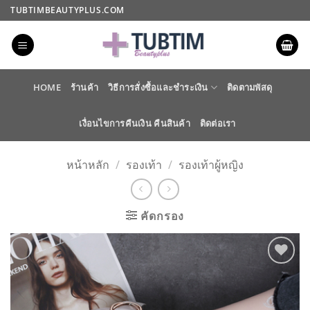
ข้าม
TUBTIMBEAUTYPLUS.COM
ไป
ยัง
เนื้อหา
HOME
ร้านค้า
วิธีการสั่งซื้อและชำระเงิน
ติดตามพัสดุ
เงื่อนไขการคืนเงิน คืนสินค้า
ติดต่อเรา
หน้าหลัก
/
รองเท้า
/
รองเท้าผู้หญิง
คัดกรอง
ADD TO
WISHLIST