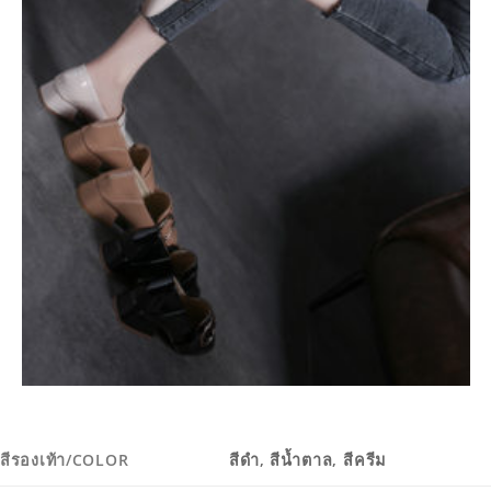
สีรองเท้า/COLOR
สีดำ, สีน้ำตาล, สีครีม