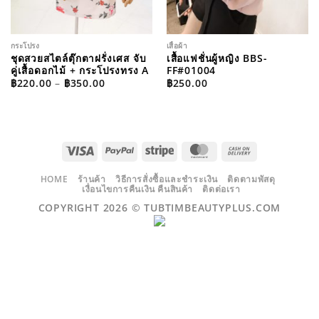
กระโปรง
เสื้อผ้า
ชุดสวยสไตล์ตุ๊กตาฝรั่งเศส จับ
เสื้อแฟชั่นผู้หญิง BBS-
คู่เสื้อดอกไม้ + กระโปรงทรง A
FF#01004
PRICE
฿
220.00
–
฿
350.00
฿
250.00
RANGE:
฿220.00
THROUGH
฿350.00
VISA
PAYPAL
STRIPE
MASTERCARD
CASH
ON
DELIVERY
HOME
ร้านค้า
วิธีการสั่งซื้อและชำระเงิน
ติดตามพัสดุ
เงื่อนไขการคืนเงิน คืนสินค้า
ติดต่อเรา
COPYRIGHT 2026 ©
TUBTIMBEAUTYPLUS.COM