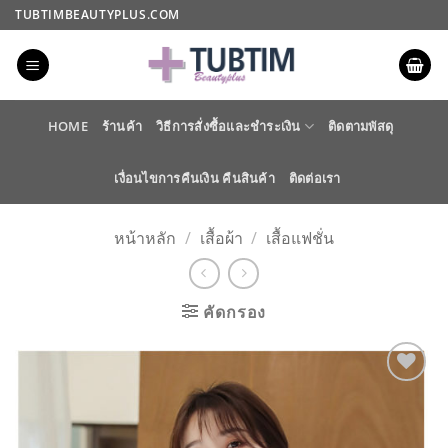
ข้าม
TUBTIMBEAUTYPLUS.COM
ไป
ยัง
เนื้อหา
HOME
ร้านค้า
วิธีการสั่งซื้อและชำระเงิน
ติดตามพัสดุ
เงื่อนไขการคืนเงิน คืนสินค้า
ติดต่อเรา
หน้าหลัก
/
เสื้อผ้า
/
เสื้อแฟชั่น
คัดกรอง
ADD TO
WISHLIST