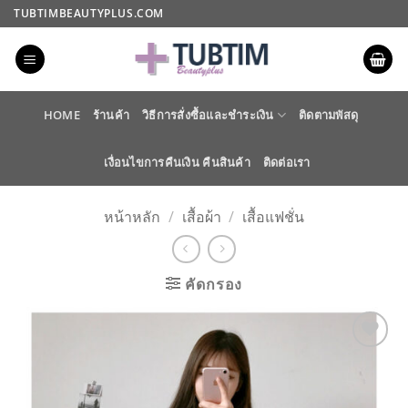
ข้าม
TUBTIMBEAUTYPLUS.COM
ไป
ยัง
เนื้อหา
HOME
ร้านค้า
วิธีการสั่งซื้อและชำระเงิน
ติดตามพัสดุ
เงื่อนไขการคืนเงิน คืนสินค้า
ติดต่อเรา
หน้าหลัก
/
เสื้อผ้า
/
เสื้อแฟชั่น
คัดกรอง
ADD TO
WISHLIST