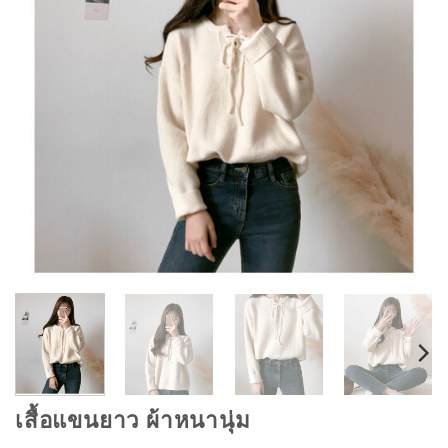
เสื้อแขนยาว ผ้าหนานุ่ม