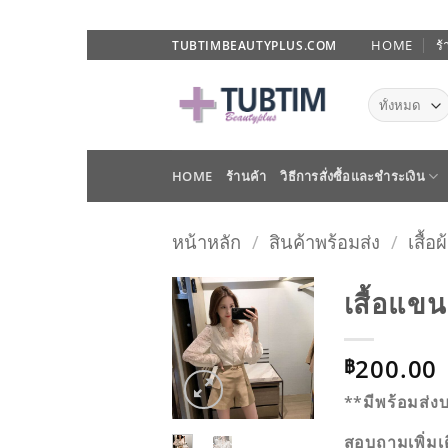
ข้าม
HOME
ร้
TUBTIMBEAUTYPLUS.COM
ไป
ยัง
เนื้อหา
HOME
ร้านค้า
วิธีการสั่งซื้อและชำระเงิน
หน้าหลัก
/
สินค้าพร้อมส่ง
/
เสื้อ
เสื้อแข
ADD TO
200.00
WISHLIST
฿
**มีพร้อมส่งบ
สอบถามเพิ่ม