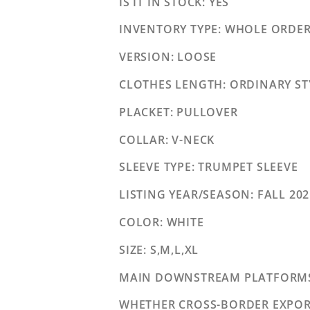
IS IT IN STOCK
: YES
INVENTORY TYPE
: WHOLE ORDE
VERSION
: LOOSE
CLOTHES LENGTH
: ORDINARY S
PLACKET
: PULLOVER
COLLAR
: V-NECK
SLEEVE TYPE
: TRUMPET SLEEVE
LISTING YEAR/SEASON
: FALL 20
COLOR
: WHITE
SIZE
: S,M,L,XL
MAIN DOWNSTREAM PLATFORM
WHETHER CROSS-BORDER EXPORT