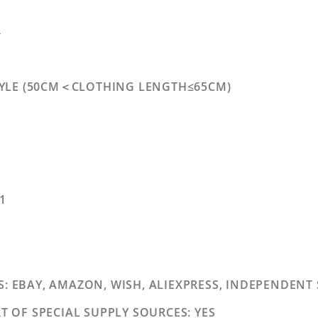
R
TYLE (50CM＜CLOTHING LENGTH≤65CM)
21
S
: EBAY, AMAZON, WISH, ALIEXPRESS, INDEPENDENT
 OF SPECIAL SUPPLY SOURCES
: YES