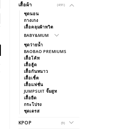
เสื้อผ้า
(491)
ชุดนอน
กางเกง
เสื้อคลุมผ้าทวิต
BABY&MUM
ชุดว่ายน้ำ
BAOBAO PREMIUMS
เสื้อโค้ท
เสื้อฮู้ด
เสื้อกันหนาว
เสื้อเชิ้ต
เสื้อแฟชั่น
JUMPSUIT จั๊มสูท
เสื้อยืด
กระโปรง
ชุดเดรส
KPOP
(9)