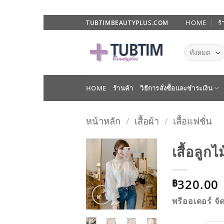
ข้าม
HOME
ร้
TUBTIMBEAUTYPLUS.COM
ไป
ยัง
เนื้อหา
HOME
ร้านค้า
วิธีการสั่งซื้อและชำระเงิน
หน้าหลัก
/
เสื้อผ้า
/
เสื้อแฟชั่น
เสื้อลู
ADD TO
320.00
WISHLIST
฿
พรีออเดอร์ จั