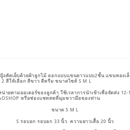
ู้หญิงตัดเย็บด้วยผ้าลูกไม้ ออกแบบแขนยาวแบบ2ชั้น แขนพองเล็
้มี 2 สีให้เลือก สีขาว สีครีม ขนาดไซส์ S M L
พื่อจำหน่ายตามออเดอร์ของลูกค้า ใช้เวลาการนำเข้าเพื่อจัดส่ง
OBAOSHOP หรือช่องแชทสดที่มุมขวามือของท่าน
ขนาด S M L
S รอบอก รอบอก 33 นิ้ว ความยาวเสื้อ 20 นิ้ว