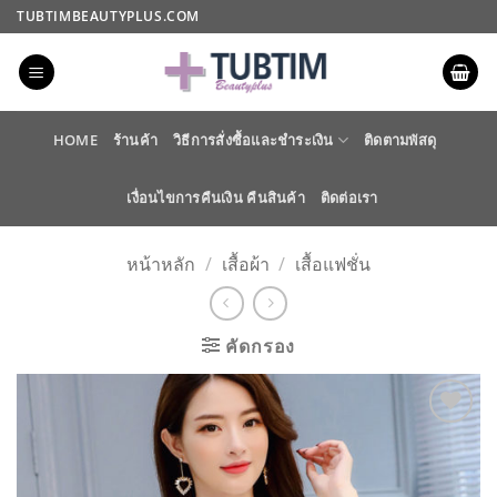
ข้าม
TUBTIMBEAUTYPLUS.COM
ไป
ยัง
เนื้อหา
HOME
ร้านค้า
วิธีการสั่งซื้อและชำระเงิน
ติดตามพัสดุ
เงื่อนไขการคืนเงิน คืนสินค้า
ติดต่อเรา
หน้าหลัก
/
เสื้อผ้า
/
เสื้อแฟชั่น
คัดกรอง
ADD TO
WISHLIST