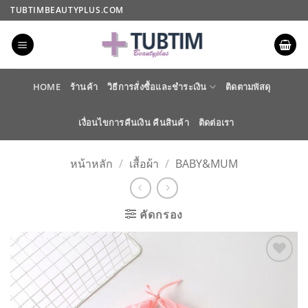
ข้าม
TUBTIMBEAUTYPLUS.COM
ไป
ยัง
เนื้อหา
HOME
ร้านค้า
วิธีการสั่งซื้อและชำระเงิน
ติดตามพัสดุ
เงื่อนไขการคืนเงิน คืนสินค้า
ติดต่อเรา
หน้าหลัก
/
เสื้อผ้า
/
BABY&MUM
คัดกรอง
ADD TO
WISHLIST