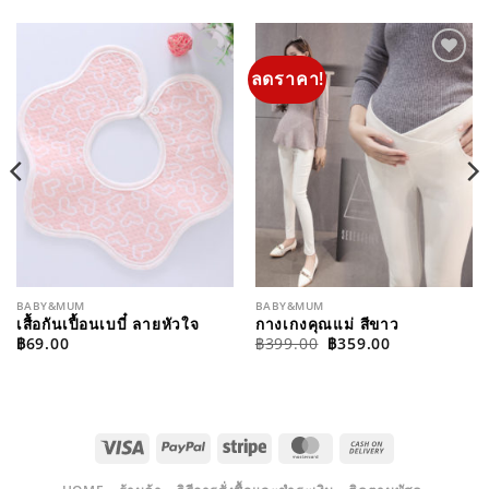
ลดราคา!
ADD TO
ADD TO
WISHLIST
WISHLIST
BABY&MUM
BABY&MUM
เสื้อกันเปื้อนเบบี๋ ลายหัวใจ
กางเกงคุณแม่ สีขาว
ORIGINAL
CURRENT
฿
69.00
฿
399.00
฿
359.00
PRICE
PRICE
WAS:
IS:
฿399.00.
฿359.00.
VISA
PAYPAL
STRIPE
MASTERCARD
CASH
ON
DELIVERY