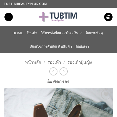
ข้าม
TUBTIMBEAUTYPLUS.COM
ไป
ยัง
เนื้อหา
HOME
ร้านค้า
วิธีการสั่งซื้อและชำระเงิน
ติดตามพัสดุ
เงื่อนไขการคืนเงิน คืนสินค้า
ติดต่อเรา
หน้าหลัก
/
รองเท้า
/
รองเท้าผู้หญิง
คัดกรอง
ADD TO
WISHLIST