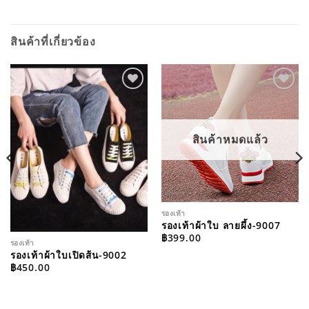
สินค้าที่เกี่ยวข้อง
ADD TO
ADD TO
WISHLIST
WISHLIST
สินค้าหมดแล้ว
รองเท้า
รองเท้าผ้าใบ ลายผึ้ง-9007
฿
399.00
รองเท้า
รองเท้าผ้าใบเปิดส้น-9002
฿
450.00
H