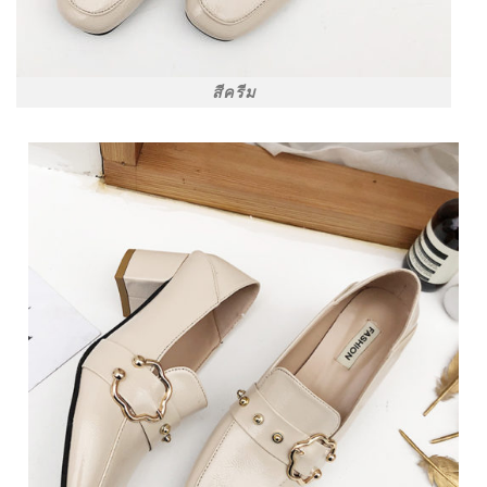
สีครีม