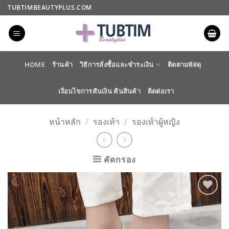
ข้าม
TUBTIMBEAUTYPLUS.COM
ไป
ยัง
เนื้อหา
HOME
ร้านค้า
วิธีการสั่งซื้อและชำระเงิน
ติดตามพัสดุ
เงื่อนไขการคืนเงิน คืนสินค้า
ติดต่อเรา
หน้าหลัก
/
รองเท้า
/
รองเท้าผู้หญิง
คัดกรอง
ADD TO
WISHLIST