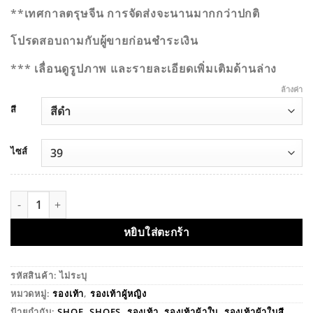
**เทศกาลตรุษจีน การจัดส่งจะนานมากกว่าปกติ
โปรดสอบถามกับผู้ขายก่อนชำระเงิน
*** เลื่อนดูรูปภาพ และรายละเอียดเพิ่มเติมด้านล่าง
ล้างค่า
สี
ไซส์
จำนวน รองเท้า คัชชูเข็มขัด ชิ้น
หยิบใส่ตะกร้า
รหัสสินค้า:
ไม่ระบุ
หมวดหมู่:
รองเท้า
,
รองเท้าผู้หญิง
ป้ายกำกับ:
SHOE
,
SHOES
,
รองเท้า
,
รองเท้าผ้าใบ
,
รองเท้าผ้าใบสี