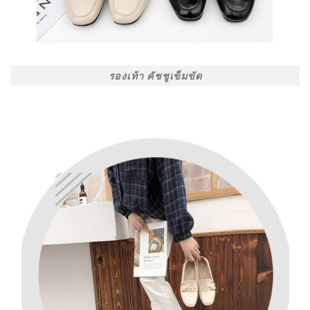
รองเท้า คัชชูเข็มขัด