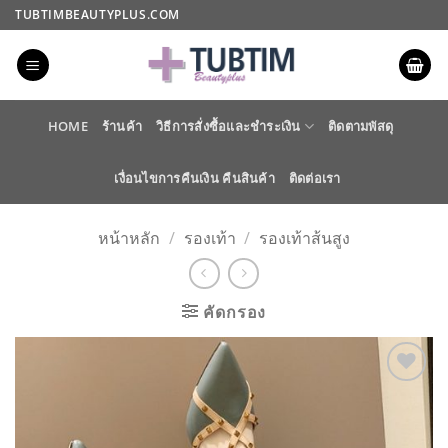
ข้าม
TUBTIMBEAUTYPLUS.COM
ไป
ยัง
เนื้อหา
HOME
ร้านค้า
วิธีการสั่งซื้อและชำระเงิน
ติดตามพัสดุ
เงื่อนไขการคืนเงิน คืนสินค้า
ติดต่อเรา
หน้าหลัก
/
รองเท้า
/
รองเท้าส้นสูง
คัดกรอง
ADD TO
WISHLIST