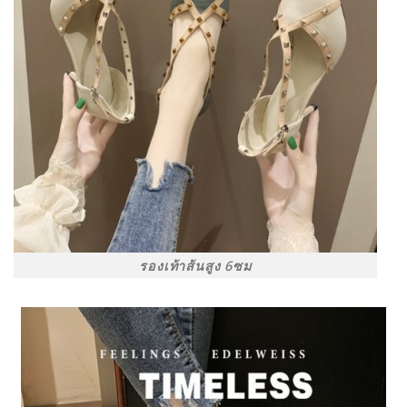
รองเท้าส้นสูง 6ซม