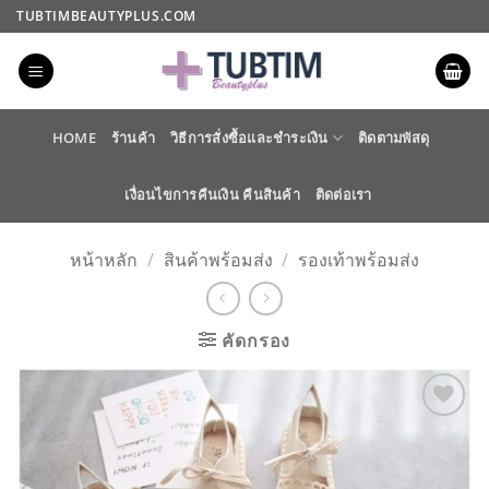
ข้าม
TUBTIMBEAUTYPLUS.COM
ไป
ยัง
เนื้อหา
HOME
ร้านค้า
วิธีการสั่งซื้อและชำระเงิน
ติดตามพัสดุ
เงื่อนไขการคืนเงิน คืนสินค้า
ติดต่อเรา
หน้าหลัก
/
สินค้าพร้อมส่ง
/
รองเท้าพร้อมส่ง
คัดกรอง
ADD TO
WISHLIST