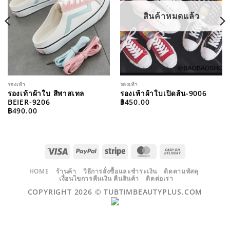
สินค้าหมดแล้ว
รองเท้า
รองเท้า
รองเท้าผ้าใบ สีพาสเทล
รองเท้าผ้าใบเปิดส้น-9006
BEIER-9206
฿
450.00
฿
490.00
H
VISA
PAYPAL
STRIPE
MASTERCARD
CASH
ON
DELIVERY
HOME
ร้านค้า
วิธีการสั่งซื้อและชำระเงิน
ติดตามพัสดุ
เงื่อนไขการคืนเงิน คืนสินค้า
ติดต่อเรา
COPYRIGHT 2026 ©
TUBTIMBEAUTYPLUS.COM