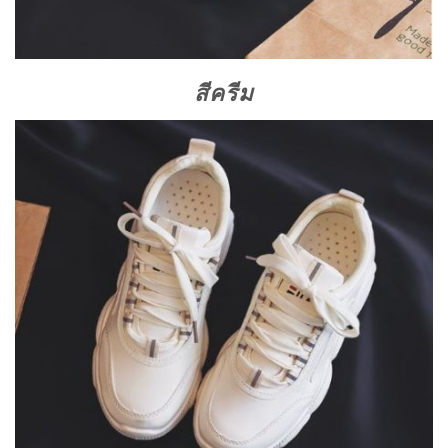
สีครีม