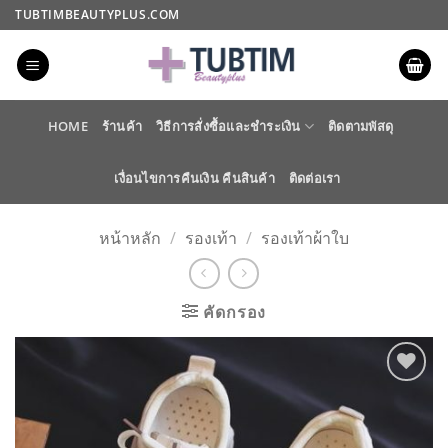
ข้าม
TUBTIMBEAUTYPLUS.COM
ไป
ยัง
เนื้อหา
HOME
ร้านค้า
วิธีการสั่งซื้อและชำระเงิน
ติดตามพัสดุ
เงื่อนไขการคืนเงิน คืนสินค้า
ติดต่อเรา
หน้าหลัก
/
รองเท้า
/
รองเท้าผ้าใบ
คัดกรอง
ADD TO
WISHLIST