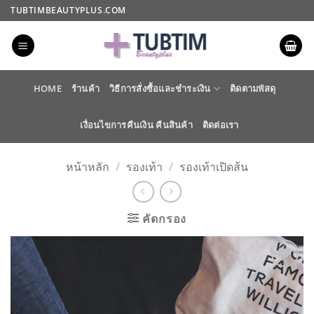
ข้าม
TUBTIMBEAUTYPLUS.COM
ไป
ยัง
เนื้อหา
HOME
ร้านค้า
วิธีการสั่งซื้อและชำระเงิน
ติดตามพัสดุ
เงื่อนไขการคืนเงิน คืนสินค้า
ติดต่อเรา
หน้าหลัก
/
รองเท้า
/
รองเท้าเปิดส้น
คัดกรอง
ADD TO
WISHLIST