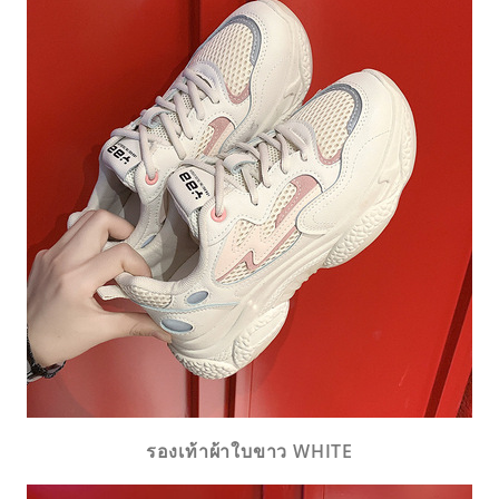
รองเท้าผ้าใบขาว WHITE