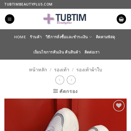
ข้าม
TUBTIMBEAUTYPLUS.COM
ไป
ยัง
เนื้อหา
HOME
ร้านค้า
วิธีการสั่งซื้อและชำระเงิน
ติดตามพัสดุ
เงื่อนไขการคืนเงิน คืนสินค้า
ติดต่อเรา
หน้าหลัก
/
รองเท้า
/
รองเท้าผ้าใบ
คัดกรอง
ADD TO
WISHLIST