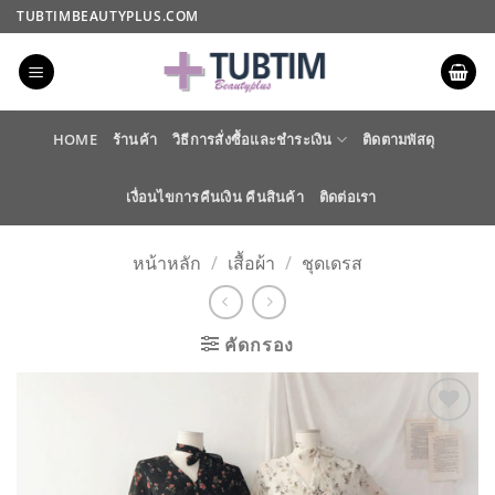
ข้าม
TUBTIMBEAUTYPLUS.COM
ไป
ยัง
เนื้อหา
HOME
ร้านค้า
วิธีการสั่งซื้อและชำระเงิน
ติดตามพัสดุ
เงื่อนไขการคืนเงิน คืนสินค้า
ติดต่อเรา
หน้าหลัก
/
เสื้อผ้า
/
ชุดเดรส
คัดกรอง
ADD TO
WISHLIST