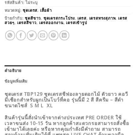
รหัสสินค้า:
ไม่ระบุ
หมวดหมู่:
ชุดเดรส
,
เสื้อผ้า
ป้ายกำกับ:
ชุดสีขาว
,
ชุดเดรสกระโปรง
,
เดรส
,
เดรสทรงสุภาพ
,
เดรส
สวยๆ
,
เดรสสีขาว
,
เดรสออกงาน
,
เดรสเข้ารูป
คำอธิบาย
ข้อมูลเพิ่มเติม
ชุดเดรส TBP129 ชุดเดรสชีฟองลายดอกไม้ ตัวยาว คอวี
มีเชือกสำหรับผูกเป็นโบว์ที่คอ รุ่นนี้มี 2 สี สีครีม – สีดำ
ขนาดไซส์ S M L XL
สินค้ารุ่นนี้สั่งนำเข้าจากต่างประเทศ PRE ORDER ใช้
เวลาขนส่ง 10-15 วัน หากลูกค้าสะดวกรอสามารถสั่งซื้อ
เข้ามาได้เลยค่ะ หรือหากคุณกำลังมีคำถาม สามารถ
สอบถ้ามเพิ่มเติมได้ที่ แชทสด LIVE CHAT ด้านขวามือ