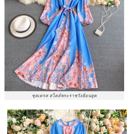
ชุดเดรส สไตล์พระราชวังย้อนยุค