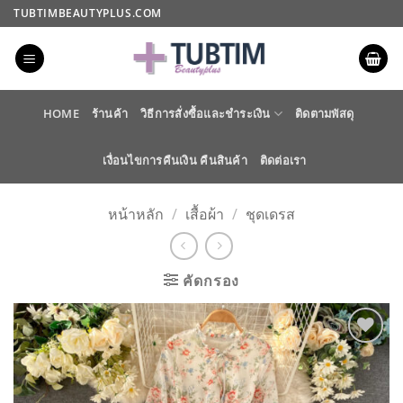
ข้าม
TUBTIMBEAUTYPLUS.COM
ไป
ยัง
เนื้อหา
HOME
ร้านค้า
วิธีการสั่งซื้อและชำระเงิน
ติดตามพัสดุ
เงื่อนไขการคืนเงิน คืนสินค้า
ติดต่อเรา
หน้าหลัก
/
เสื้อผ้า
/
ชุดเดรส
คัดกรอง
ADD TO
WISHLIST