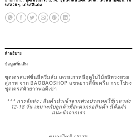
ป้ายกำกับ:
ชุดเดรสกระโปรง
,
ชุดเดรสสีแดง
,
เดรส
,
เดรสลายดอก
,
เด
รสสวยๆ
,
เดรสสีแดง
คำอธิบาย
ข้อมูลเพิ่มเติม
ชุดเดรสแฟชั่นสีครีมส้ม เดรสเกาหลีฤดูใบไม้ผลิทรงสวย
สุภาพ จาก BAOBAOSHOP แขนยาวสีส้มครีม กระโปรง
ชุดเดรสตัวยาวพอดีเข่า
*** การจัดส่ง : สินค้านำเข้าจากต่างประเทศใช้เวลาส่ง
12-18 วัน เหมาะกับลูกค้าที่สะดวกรอสินค้า นี่คือคำ
แนะนำจากเรา
ขนาดไซส์ / SIZE