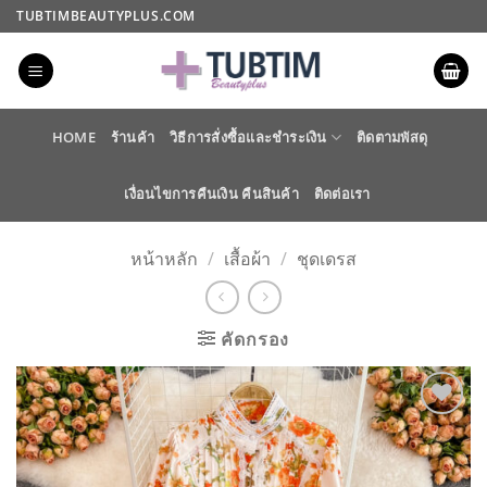
ข้าม
TUBTIMBEAUTYPLUS.COM
ไป
ยัง
เนื้อหา
HOME
ร้านค้า
วิธีการสั่งซื้อและชำระเงิน
ติดตามพัสดุ
เงื่อนไขการคืนเงิน คืนสินค้า
ติดต่อเรา
หน้าหลัก
/
เสื้อผ้า
/
ชุดเดรส
คัดกรอง
ADD TO
WISHLIST