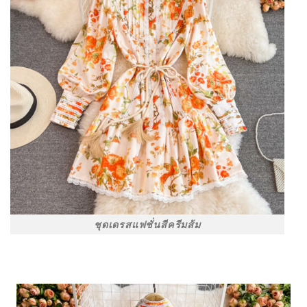
ชุดเดรสแฟชั่นสีครีมส้ม