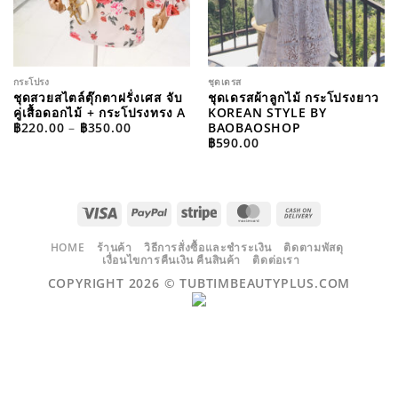
กระโปรง
ชุดเดรส
ชุดสวยสไตล์ตุ๊กตาฝรั่งเศส จับ
ชุดเดรสผ้าลูกไม้ กระโปรงยาว
คู่เสื้อดอกไม้ + กระโปรงทรง A
KOREAN STYLE BY
PRICE
BAOBAOSHOP
฿
220.00
–
฿
350.00
RANGE:
฿
590.00
฿220.00
THROUGH
฿350.00
VISA
PAYPAL
STRIPE
MASTERCARD
CASH
ON
DELIVERY
HOME
ร้านค้า
วิธีการสั่งซื้อและชำระเงิน
ติดตามพัสดุ
เงื่อนไขการคืนเงิน คืนสินค้า
ติดต่อเรา
COPYRIGHT 2026 ©
TUBTIMBEAUTYPLUS.COM