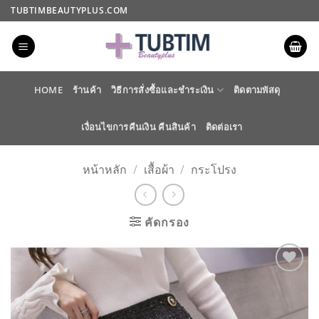
ข้าม
TUBTIMBEAUTYPLUS.COM
ไป
ยัง
เนื้อหา
HOME
ร้านค้า
วิธีการสั่งซื้อและชำระเงิน
ติดตามพัสดุ
เงื่อนไขการคืนเงิน คืนสินค้า
ติดต่อเรา
หน้าหลัก
/
เสื้อผ้า
/
กระโปรง
คัดกรอง
ADD TO
WISHLIST