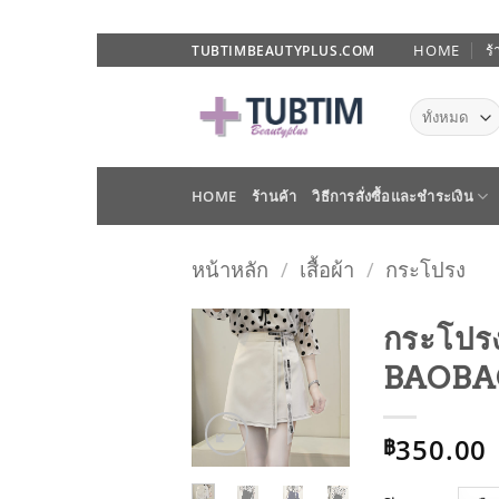
ข้าม
HOME
ร้
TUBTIMBEAUTYPLUS.COM
ไป
ยัง
เนื้อหา
HOME
ร้านค้า
วิธีการสั่งซื้อและชำระเงิน
หน้าหลัก
/
เสื้อผ้า
/
กระโปรง
กระโปรง
BAOBA
ADD TO
WISHLIST
350.00
฿