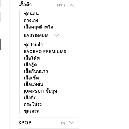
เสื้อผ้า
(491)
ชุดนอน
กางเกง
เสื้อคลุมผ้าทวิต
BABY&MUM
ชุดว่ายน้ำ
BAOBAO PREMIUMS
เสื้อโค้ท
เสื้อฮู้ด
เสื้อกันหนาว
เสื้อเชิ้ต
เสื้อแฟชั่น
JUMPSUIT จั๊มสูท
เสื้อยืด
กระโปรง
ชุดเดรส
KPOP
(9)