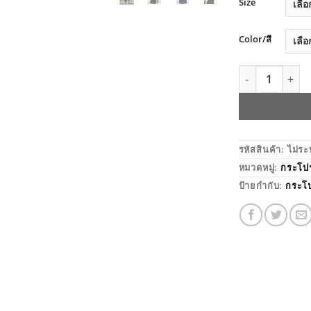
Size
Color/สี
จำนวน กระโปร
รหัสสินค้า:
ไม่ระ
หมวดหมู่:
กระโป
ป้ายกำกับ:
กระโ