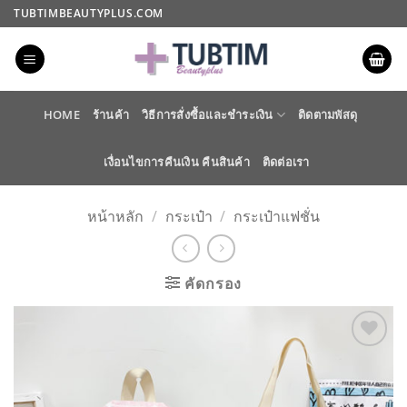
ข้าม
TUBTIMBEAUTYPLUS.COM
ไป
ยัง
เนื้อหา
HOME
ร้านค้า
วิธีการสั่งซื้อและชำระเงิน
ติดตามพัสดุ
เงื่อนไขการคืนเงิน คืนสินค้า
ติดต่อเรา
หน้าหลัก
/
กระเป๋า
/
กระเป๋าแฟชั่น
คัดกรอง
ADD TO
WISHLIST