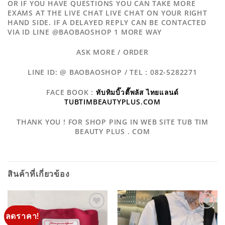
OR IF YOU HAVE QUESTIONS YOU CAN TAKE MORE
EXAMS AT THE LIVE CHAT LIVE CHAT ON YOUR RIGHT
HAND SIDE. IF A DELAYED REPLY CAN BE CONTACTED
VIA ID LINE @BAOBAOSHOP 1 MORE WAY
ASK MORE / ORDER
LINE ID: @ BAOBAOSHOP / TEL : 082-5282271
FACE BOOK :
ทับทิมบิ๊วตี๊พลัส ไทยแลนด์
TUBTIMBEAUTYPLUS.COM
THANK YOU ! FOR SHOP PING IN WEB SITE TUB TIM
BEAUTY PLUS . COM
สินค้าที่เกี่ยวข้อง
ลดราคา!
ADD TO
ADD TO
WISHLIST
WISHLIST