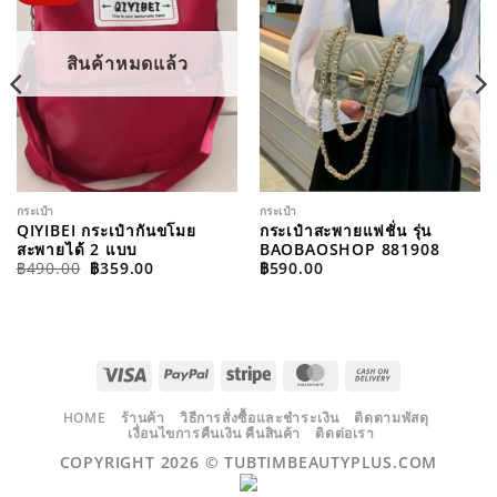
สินค้าหมดแล้ว
กระเป๋า
กระเป๋า
QIYIBEI กระเป๋ากันขโมย
กระเป๋าสะพายแฟชั่น รุ่น
สะพายได้ 2 แบบ
BAOBAOSHOP 881908
ORIGINAL
CURRENT
฿
490.00
฿
359.00
฿
590.00
PRICE
PRICE
WAS:
IS:
฿490.00.
฿359.00.
VISA
PAYPAL
STRIPE
MASTERCARD
CASH
ON
DELIVERY
HOME
ร้านค้า
วิธีการสั่งซื้อและชำระเงิน
ติดตามพัสดุ
เงื่อนไขการคืนเงิน คืนสินค้า
ติดต่อเรา
COPYRIGHT 2026 ©
TUBTIMBEAUTYPLUS.COM