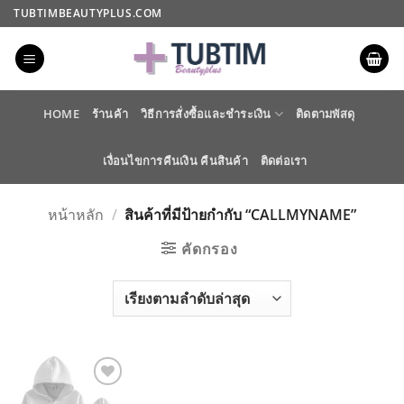
ข้าม
TUBTIMBEAUTYPLUS.COM
ไป
ยัง
เนื้อหา
HOME
ร้านค้า
วิธีการสั่งซื้อและชำระเงิน
ติดตามพัสดุ
เงื่อนไขการคืนเงิน คืนสินค้า
ติดต่อเรา
หน้าหลัก
/
สินค้าที่มีป้ายกำกับ “CALLMYNAME”
คัดกรอง
ADD TO