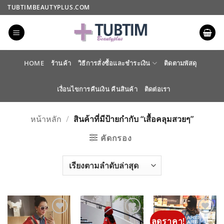
ข้าม
TUBTIMBEAUTYPLUS.COM
ไป
ยัง
เนื้อหา
HOME
ร้านค้า
วิธีการสั่งซื้อและชำระเงิน
ติดตามพัสดุ
เงื่อนไขการคืนเงิน คืนสินค้า
ติดต่อเรา
หน้าหลัก
/
สินค้าที่มีป้ายกำกับ “เสื้อคลุมสวยๆ”
คัดกรอง
ลดราคา!
ADD TO
ADD TO
ADD TO