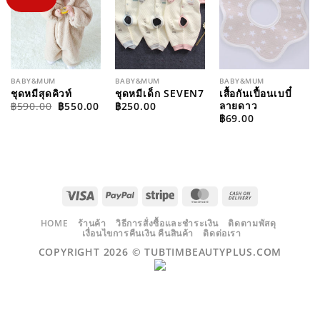
WISHLIST
WISHLIST
WISHLIST
BABY&MUM
BABY&MUM
BABY&MUM
ชุดหมีสุดคิวท์
ชุดหมีเด็ก SEVEN7
เสื้อกันเปื้อนเบบี๋
ORIGINAL
CURRENT
ลายดาว
฿
590.00
฿
550.00
฿
250.00
PRICE
PRICE
฿
69.00
WAS:
IS:
฿590.00.
฿550.00.
VISA
PAYPAL
STRIPE
MASTERCARD
CASH
ON
DELIVERY
HOME
ร้านค้า
วิธีการสั่งซื้อและชำระเงิน
ติดตามพัสดุ
เงื่อนไขการคืนเงิน คืนสินค้า
ติดต่อเรา
COPYRIGHT 2026 ©
TUBTIMBEAUTYPLUS.COM