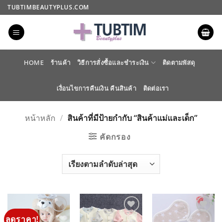
ข้าม
TUBTIMBEAUTYPLUS.COM
ไป
ยัง
เนื้อหา
HOME
ร้านค้า
วิธีการสั่งซื้อและชำระเงิน
ติดตามพัสดุ
เงื่อนไขการคืนเงิน คืนสินค้า
ติดต่อเรา
หน้าหลัก
/
สินค้าที่มีป้ายกำกับ “สินค้าแม่และเด็ก”
คัดกรอง
ลดราคา!
ADD TO
ADD TO
ADD TO