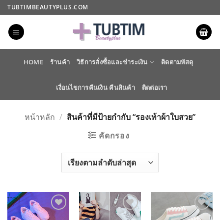
ข้าม
TUBTIMBEAUTYPLUS.COM
ไป
ยัง
เนื้อหา
HOME
ร้านค้า
วิธีการสั่งซื้อและชำระเงิน
ติดตามพัสดุ
เงื่อนไขการคืนเงิน คืนสินค้า
ติดต่อเรา
หน้าหลัก
/
สินค้าที่มีป้ายกำกับ “รองเท้าผ้าใบสวย”
คัดกรอง
ADD TO
ADD TO
ADD TO