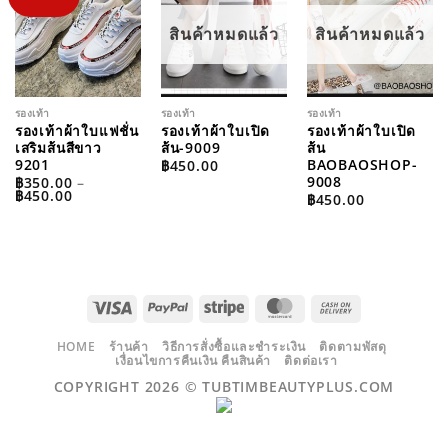
WISHLIST
WISHLIST
WISHLIST
สินค้าหมดแล้ว
สินค้าหมดแล้ว
รองเท้า
รองเท้า
รองเท้า
รองเท้าผ้าใบแฟชั่น
รองเท้าผ้าใบเปิด
รองเท้าผ้าใบเปิด
เสริมส้นสีขาว
ส้น-9009
ส้น
9201
BAOBAOSHOP-
฿
450.00
9008
฿
350.00
–
PRICE
฿
450.00
฿
450.00
RANGE:
฿350.00
THROUGH
฿450.00
VISA
PAYPAL
STRIPE
MASTERCARD
CASH
ON
DELIVERY
HOME
ร้านค้า
วิธีการสั่งซื้อและชำระเงิน
ติดตามพัสดุ
เงื่อนไขการคืนเงิน คืนสินค้า
ติดต่อเรา
COPYRIGHT 2026 ©
TUBTIMBEAUTYPLUS.COM