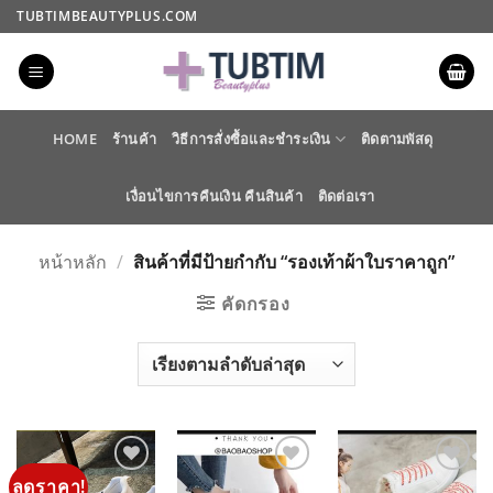
ข้าม
TUBTIMBEAUTYPLUS.COM
ไป
ยัง
เนื้อหา
HOME
ร้านค้า
วิธีการสั่งซื้อและชำระเงิน
ติดตามพัสดุ
เงื่อนไขการคืนเงิน คืนสินค้า
ติดต่อเรา
หน้าหลัก
/
สินค้าที่มีป้ายกำกับ “รองเท้าผ้าใบราคาถูก”
คัดกรอง
ลดราคา!
ADD TO
ADD TO
ADD TO