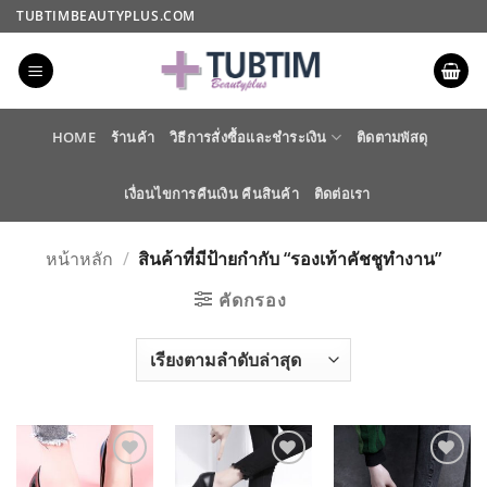
ข้าม
TUBTIMBEAUTYPLUS.COM
ไป
ยัง
เนื้อหา
HOME
ร้านค้า
วิธีการสั่งซื้อและชำระเงิน
ติดตามพัสดุ
เงื่อนไขการคืนเงิน คืนสินค้า
ติดต่อเรา
หน้าหลัก
/
สินค้าที่มีป้ายกำกับ “รองเท้าคัชชูทำงาน”
คัดกรอง
ADD TO
ADD TO
ADD TO