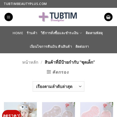
ข้าม
TUBTIMBEAUTYPLUS.COM
ไป
ยัง
เนื้อหา
HOME
ร้านค้า
วิธีการสั่งซื้อและชำระเงิน
ติดตามพัสดุ
เงื่อนไขการคืนเงิน คืนสินค้า
ติดต่อเรา
หน้าหลัก
/
สินค้าที่มีป้ายกำกับ “ชุดเด็ก”
คัดกรอง
ลดราคา!
ADD TO
ADD TO
ADD TO