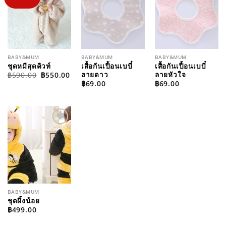
WISHLIST
WISHLIST
WISHLIST
BABY&MUM
BABY&MUM
BABY&MUM
ชุดหมีสุดคิวท์
เสื้อกันเปื้อนเบบี๋
เสื้อกันเปื้อนเบบี๋
ORIGINAL
CURRENT
ลายดาว
ลายหัวใจ
฿
590.00
฿
550.00
PRICE
PRICE
฿
69.00
฿
69.00
WAS:
IS:
฿590.00.
฿550.00.
ADD TO
WISHLIST
BABY&MUM
ชุดผึ้งน้อย
฿
499.00