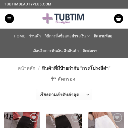
ข้าม
TUBTIMBEAUTYPLUS.COM
ไป
ยัง
เนื้อหา
HOME
ร้านค้า
วิธีการสั่งซื้อและชำระเงิน
ติดตามพัสดุ
เงื่อนไขการคืนเงิน คืนสินค้า
ติดต่อเรา
หน้าหลัก
/
สินค้าที่มีป้ายกำกับ “กระโปรงสีดำ”
คัดกรอง
ADD TO
ADD TO
ADD TO