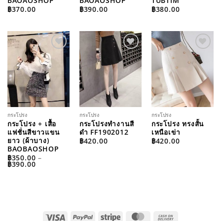
BAOAOSHOP
BAOAOSHOP
TUBTIM
฿
370.00
฿
390.00
฿
380.00
ADD TO
ADD TO
ADD TO
WISHLIST
WISHLIST
WISHLIST
กระโปรง
กระโปรง
กระโปรง
กระโปรง + เสื้อ
กระโปรงทำงานสี
กระโปรง ทรงสั้น
แฟชั่นสีขาวแขน
ดำ FF1902012
เหนือเข่า
ยาว (ผ้าบาง)
฿
420.00
฿
420.00
BAOBAOSHOP
฿
350.00
–
PRICE
฿
390.00
RANGE:
฿350.00
THROUGH
฿390.00
VISA
PAYPAL
STRIPE
MASTERCARD
CASH