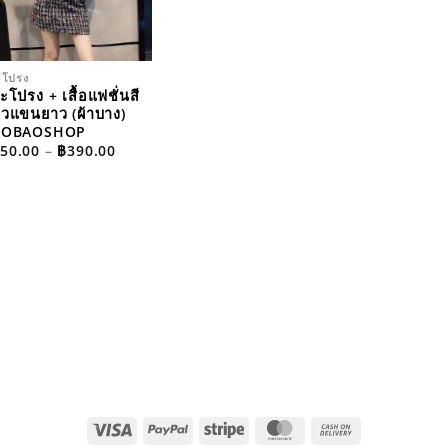
ะโปรง
ะโปรง + เสื้อแฟชั่นสี
วแขนยาว (ผ้าบาง)
AOBAOSHOP
PRICE
50.00
–
฿
390.00
RANGE:
฿350.00
THROUGH
฿390.00
VISA
PAYPAL
STRIPE
MASTERCARD
CASH
ON