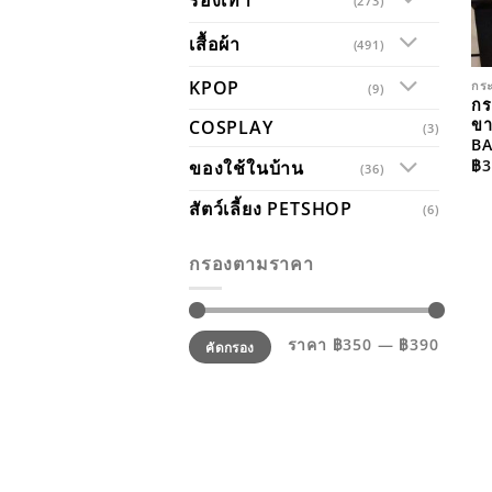
(273)
เสื้อผ้า
(491)
KPOP
กร
(9)
กร
ขา
COSPLAY
(3)
B
฿
3
ของใช้ในบ้าน
(36)
สัตว์เลี้ยง PETSHOP
(6)
กรองตามราคา
ราคา
ราคา
ราคา
฿350
—
฿390
คัดกรอง
ต่ำ
สูงสุด
สุด