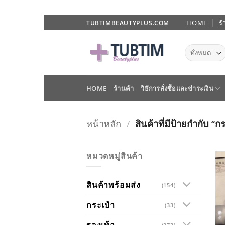
ข้าม
HOME
ร้
TUBTIMBEAUTYPLUS.COM
ไป
ยัง
เนื้อหา
HOME
ร้านค้า
วิธีการสั่งซื้อและชำระเงิน
หน้าหลัก
/
สินค้าที่มีป้ายกำกับ 
หมวดหมู่สินค้า
สินค้าพร้อมส่ง
(154)
กระเป๋า
(33)
รองเท้า