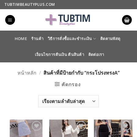
ข้าม
TUBTIMBEAUTYPLUS.COM
ไป
ยัง
เนื้อหา
HOME
ร้านค้า
วิธีการสั่งซื้อและชำระเงิน
ติดตามพัสดุ
เงื่อนไขการคืนเงิน คืนสินค้า
ติดต่อเรา
หน้าหลัก
/
สินค้าที่มีป้ายกำกับ “กระโปรงทรงA”
คัดกรอง
ADD TO
ADD TO
ADD TO