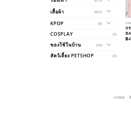
(273)
เสื้อผ้า
(491)
KPOP
กระ
(9)
กร
B
COSPLAY
(3)
฿
4
ของใช้ในบ้าน
(36)
สัตว์เลี้ยง PETSHOP
(6)
HOME
ร