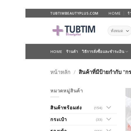
ข้าม
HOME
ร้
TUBTIMBEAUTYPLUS.COM
ไป
ยัง
เนื้อหา
HOME
ร้านค้า
วิธีการสั่งซื้อและชำระเงิน
หน้าหลัก
/
สินค้าที่มีป้ายกำกับ “
หมวดหมู่สินค้า
สินค้าพร้อมส่ง
(154)
กระเป๋า
(33)
รองเท้า