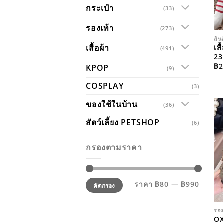
กระเป๋า
(33)
รองเท้า
(273)
สิน
เสื้อผ้า
เส
(491)
23
฿
2
KPOP
(9)
COSPLAY
(3)
ของใช้ในบ้าน
(36)
สัตว์เลี้ยง PETSHOP
(6)
กรองตามราคา
ราคา
ราคา
ราคา
฿80
—
฿990
คัดกรอง
ต่ำ
สูงสุด
สุด
รอง
OX