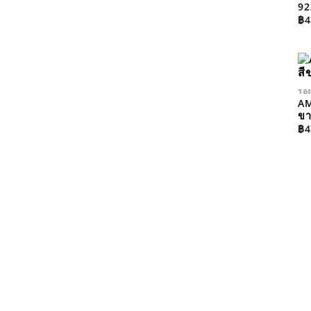
92
฿
4
รอง
AM
ขา
฿
4