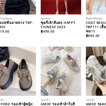
ค้าพร้อมส่ง
ชุดเดรส
สินค้าพร้อมส่ง
ื้อแฟชั่นลายทาง TBP-
ชุดกี่เพ้าสีแดง HAPPY
COAT BEAU
501
CHINESE 2023
TBP111 เสื้อ
หนาว
19.00
฿
499.00
฿
890.00
ADD TO
ADD TO
WISHLIST
WISHLIST
เท้า
รองเท้า
รองเท้า
FORD รองเท้าผู้หญิง
AMOE รองเท้าผ้าใบสี
AMOE รองเท้