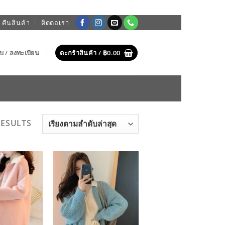
 คืนสินค้า
ติดต่อเรา
บบ / ลงทะเบียน
ตะกร้าสินค้า /
฿
0.00
SORTED
RESULTS
BY
LATEST
ADD TO
ADD TO
WISHLIST
WISHLIST